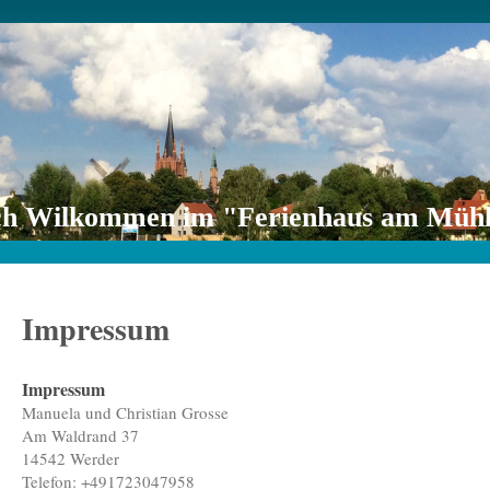
ch Wilkommen im "Ferienhaus am Müh
Impressum
Impressum
Manuela und Christian Grosse
Am Waldrand 37
14542 Werder
Telefon: +491723047958