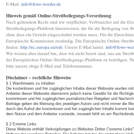
E-Mail:
info@fewo-werder.de
Hinweis gemäß Online-Streitbeilegungs-Verordnung
Nach geltendem Recht sind wir verpflichtet, Verbraucher auf die Ex
Streitbeilegungs-Plattform hinzuweisen, die für die Beilegung von St
ohne dass ein Gericht eingeschaltet werden muss. Für die Einrichtung
Europäische Kommission zuständig. Die Europäische Online-Streitbei
finden:
http://ec.europa.eu/odr
. Unsere E-Mail lautet:
info@fewo-wer
Wir weisen aber darauf hin, dass wir nicht bereit sind, uns am Stre
der Europäischen Online-Streitbeilegungs-Plattform zu beteiligen. 
bitte unsere obige E-Mail und Telefonnummer.
Disclaimer – rechtliche Hinweise
§ 1 Warnhinweis zu Inhalten
Die kostenlosen und frei zugänglichen Inhalte dieser Webseite wurden mit 
Anbieter dieser Webseite übernimmt jedoch keine Gewähr für die Richtigkei
kostenlosen und frei zugänglichen journalistischen Ratgeber und Nachric
Beiträge geben die Meinung des jeweiligen Autors und nicht immer die Mei
durch den Aufruf der kostenlosen und frei zugänglichen Inhalte kommt kei
dem Nutzer und dem Anbieter zustande, insoweit fehlt es am Rechtsbindu
§ 2 Externe Links
Diese Website enthält Verknüpfungen zu Websites Dritter ("externe Links"