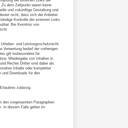
knüpfung der externen Links die
. Zu dem Zeitpunkt waren keine
tuelle und zukünftige Gestaltung und
eutet nicht, dass sich der Anbieter
tändige Kontrolle der externen Links
mutbar. Bei Kenntnis von
scht.
n Urheber- und Leistungsschutzrecht.
e Verwertung bedarf der vorherigen
es gilt insbesondere für
 bzw. Wiedergabe von Inhalten in
nd Rechte Dritter sind dabei als
nzelner Inhalte oder kompletter
ien und Downloads für den
 Erlaubnis zulässig.
on den vorgenannten Paragraphen
. In diesem Falle gelten im