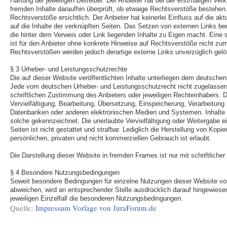
Haftung der jeweiligen Betreiber. Der Anbieter hat bei der erstmaligen Ver
fremden Inhalte daraufhin überprüft, ob etwaige Rechtsverstöße bestehen
Rechtsverstöße ersichtlich. Der Anbieter hat keinerlei Einfluss auf die ak
auf die Inhalte der verknüpften Seiten. Das Setzen von externen Links bed
die hinter dem Verweis oder Link liegenden Inhalte zu Eigen macht. Eine s
ist für den Anbieter ohne konkrete Hinweise auf Rechtsverstöße nicht zu
Rechtsverstößen werden jedoch derartige externe Links unverzüglich gelö
§ 3 Urheber- und Leistungsschutzrechte
Die auf dieser Website veröffentlichten Inhalte unterliegen dem deutsche
Jede vom deutschen Urheber- und Leistungsschutzrecht nicht zugelassen
schriftlichen Zustimmung des Anbieters oder jeweiligen Rechteinhabers. Di
Vervielfältigung, Bearbeitung, Übersetzung, Einspeicherung, Verarbeitung
Datenbanken oder anderen elektronischen Medien und Systemen. Inhalte u
solche gekennzeichnet. Die unerlaubte Vervielfältigung oder Weitergabe ei
Seiten ist nicht gestattet und strafbar. Lediglich die Herstellung von Kop
persönlichen, privaten und nicht kommerziellen Gebrauch ist erlaubt.
Die Darstellung dieser Website in fremden Frames ist nur mit schriftlicher
§ 4 Besondere Nutzungsbedingungen
Soweit besondere Bedingungen für einzelne Nutzungen dieser Website v
abweichen, wird an entsprechender Stelle ausdrücklich darauf hingewiesen
jeweiligen Einzelfall die besonderen Nutzungsbedingungen.
Quelle:
Impressum Vorlage von JuraForum.de